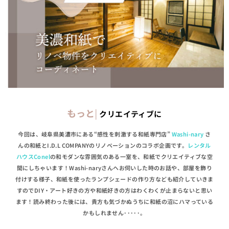
もっと
クリエイティブに
今回は、岐阜県美濃市にある“感性を刺激する和紙専門店”
Washi-nary
さ
んの和紙とI.D.L COMPANYのリノベーションのコラボ企画です。
レンタル
ハウスConel
の和モダンな雰囲気のある一室を、和紙でクリエイティブな空
間にしちゃいます！Washi-naryさんへお伺いした時のお話や、部屋を飾り
付けする様子、和紙を使ったランプシェードの作り方なども紹介していきま
すのでDIY・アート好きの方や和紙好きの方はわくわくが止まらないと思い
ます！読み終わった後には、貴方も気づかぬうちに和紙の沼にハマっている
かもしれません･････。