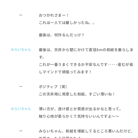
ー
おつかれさまー！
これは一人では厳しかったね。。
最後は、何作るんだっけ？
みらいちゃん
最後は、天井から壁にかけて直径8mの和紙を垂らしま
す。
これが一番うまくできるか不安なんです･････産むが易
しマインドで頑張ってみます！
ー
ポジティブ（笑）
この天井用に用意した和紙、すごい薄いね！
みらいちゃん
薄い方が、透け感とか質感が出るかなと思って。
触り心地が柔らかくて気持ちいいんですよ～～
ー
みらいちゃん、和紙を堪能してるところ悪いんだけど、