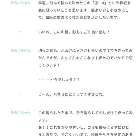
みらいちゃん
早速、悩んで悩んで決めたこの「波―4」という和紙を
窓に貼っていこうと思います！窓より少し小さめにし
て、和紙の端のほぐれた感じを活かしたいです。
ー
いいね、この和紙。影もすごく良い感じ！
みらいちゃん
切った端も、ふぁさふぁささせたいので手でちぎってみ
たんですが、ふぁさふぁさになりすぎたのでハサミで切
ってみます！
･･････どうでしょう？？
ー
うーん。ハサミだとまっすぐすぎるね。
みらいちゃん
この濡らした布巾で、手を濡らして少しだけちぎってみ
ます。
あ！！これちぎりやすいし、ゴミも散らばらずにひと
まとまりで、すごくいいです。和紙をちぎる予定のある